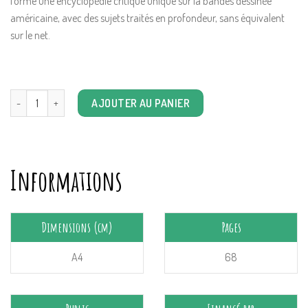
forme une encyclopédie critique unique sur la bandes dessinée
américaine, avec des sujets traités en profondeur, sans équivalent
sur le net.
quantité de Scarce N°93 : Spider-women, Perry Crowe
AJOUTER AU PANIER
Informations
Dimensions (cm)
Pages
A4
68