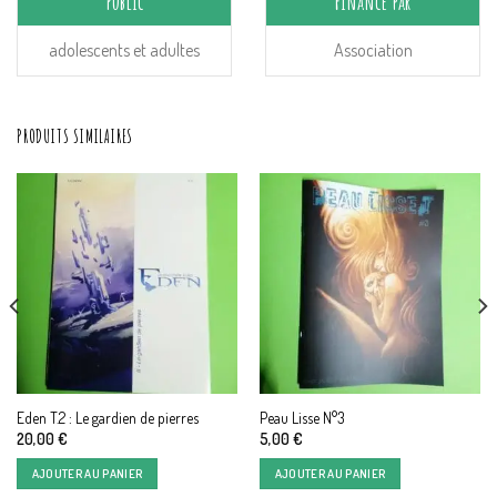
Public
Financé par
adolescents et adultes
Association
PRODUITS SIMILAIRES
Eden T.2 : Le gardien de pierres
Peau Lisse N°3
20,00
€
5,00
€
AJOUTER AU PANIER
AJOUTER AU PANIER