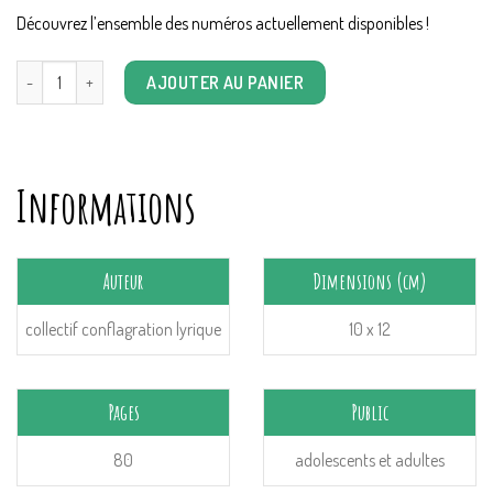
Découvrez l’ensemble des numéros actuellement disponibles !
quantité de Printemps Barbare n°6 : naguère nadir
AJOUTER AU PANIER
Informations
Auteur
Dimensions (cm)
collectif conflagration lyrique
10 x 12
Pages
Public
80
adolescents et adultes