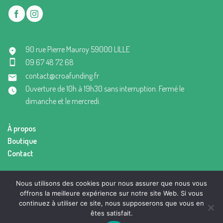
90 rue Pierre Mauroy 59000 LILLE
09 67 48 72 68
contact@croafunding.fr
Ouverture de 10h à 19h30 sans interruption. Fermé le
dimanche et le mercredi.
À propos
Boutique
Contact
Mentions légales
Nous utilisons des cookies pour nous assurer que nous vous
Conditions générales de vente
offrons la meilleure expérience sur notre site Web. Si vous
continuez à utiliser ce site, nous supposerons que vous en
êtes satisfait.