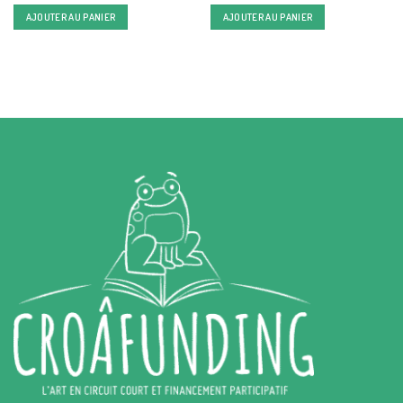
initial
actuel
initial
actuel
AJOUTER AU PANIER
AJOUTER AU PANIER
était :
est :
était :
est :
15,00 €.
14,25 €.
15,00 €.
11,00 €.