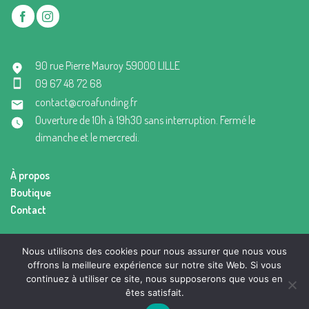
90 rue Pierre Mauroy 59000 LILLE
09 67 48 72 68
contact@croafunding.fr
Ouverture de 10h à 19h30 sans interruption. Fermé le
dimanche et le mercredi.
À propos
Boutique
Contact
Mentions légales
Nous utilisons des cookies pour nous assurer que nous vous
Conditions générales de vente
offrons la meilleure expérience sur notre site Web. Si vous
continuez à utiliser ce site, nous supposerons que vous en
êtes satisfait.