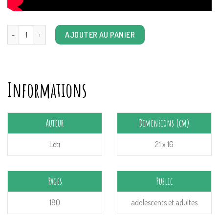
quantité de Chaotique stupide
AJOUTER AU PANIER
Informations
Auteur
Dimensions (cm)
Leti
21 x 16
Pages
Public
180
adolescents et adultes