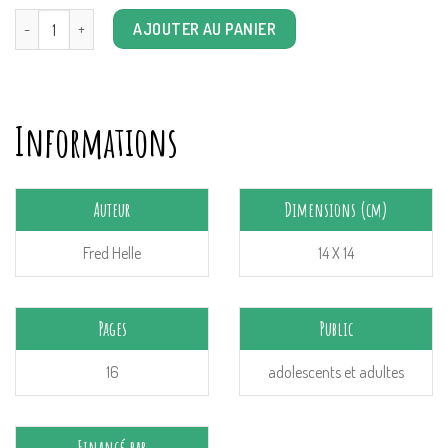
quantité de BN: Chut ! ou l'art sauvage d'être enfant
AJOUTER AU PANIER
Informations
Auteur
Dimensions (cm)
Fred Helle
14 X 14
Pages
Public
16
adolescents et adultes
Financé par