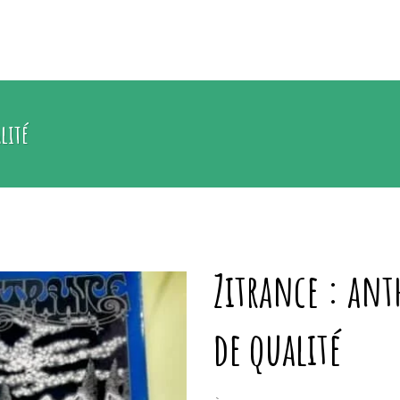
lité
Zitrance : ant
de qualité