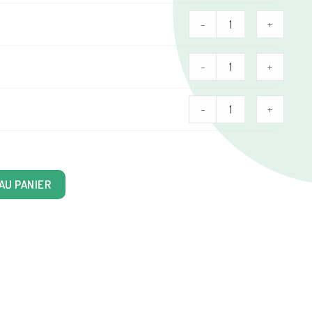
-
+
-
+
-
+
BD de l'imaginaire de qualité
AU PANIER