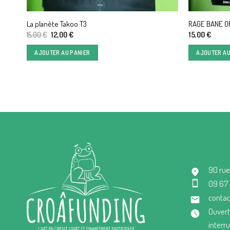
La planète Takoo T3
RAGE BANE O
Le
Le
15,00
€
12,00
€
15,00
€
prix
prix
initial
actuel
AJOUTER AU PANIER
AJOUTER AU
était :
est :
15,00 €.
12,00 €.
90 rue
09 67
contac
Ouvert
interr