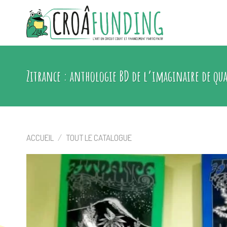
Skip
to
content
Zitrance : anthologie BD de l’imaginaire de qua
ACCUEIL
/
TOUT LE CATALOGUE