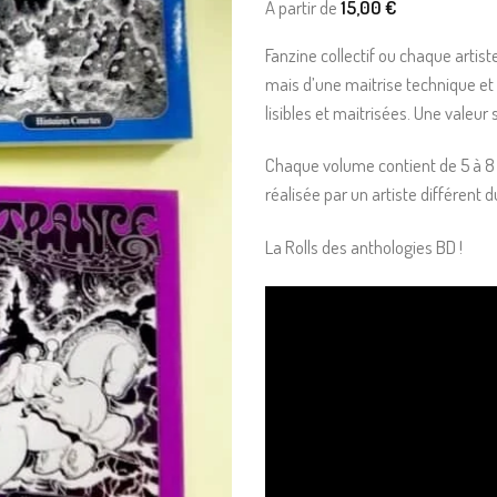
À partir de
15,00
€
Fanzine collectif ou chaque artis
mais d’une maitrise technique et 
lisibles et maitrisées. Une valeur 
Chaque volume contient de 5 à 8 
réalisée par un artiste différent
La Rolls des anthologies BD !