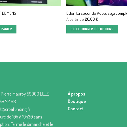
F DEMONS
Eden La seconde Aube: saga compl
À partir de
20,00
€
 PANIER
SÉLECTIONNER LES OPTIONS
 Pierre Mauroy 59000 LILLE
À propos
Boutique
 48 72 68
Contact
t@croafunding.fr
ure de 10h à 19h30 sans
uption. Fermé le dimanche et le