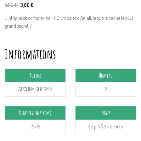
Le
Le
4,00
€
3,80
€
prix
prix
initial
actuel
L’intrigue se complexifie : d’Olympe et d’Anjali, laquelle cache le plus
était :
est :
4,00 €.
3,80 €.
grand secret ?
Informations
Auteur
Numero
ARCHNA SHARMA
2
Dimensions (cm)
Pages
21x15
32 p N&B intérieur