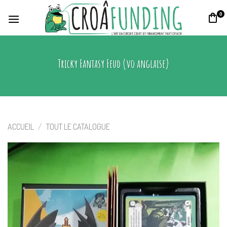
Skip
0
to
content
Tricky Fantasy Feud (vo anglaise)
ACCUEIL
/
TOUT LE CATALOGUE