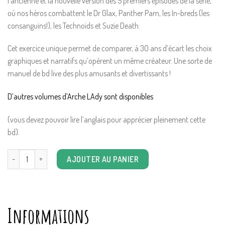
l’ancienne et la nouvelle version des 5 premiers épisodes de la série,
où nos héros combattent le Dr Glax, Panther Pam, les In-breds (les
consanguins!), les Technoids et Suzie Death.
Cet exercice unique permet de comparer, à 30 ans d’écart les choix
graphiques et narratifs qu’opérent un même créateur. Une sorte de
manuel de bd live des plus amusants et divertissants !
D’autres volumes d’Arche LAdy sont disponibles
(vous devez pouvoir lire l’anglais pour apprécier pleinement cette
bd).
quantité de The Arche Lady project Book 1 (vo anglaise)
AJOUTER AU PANIER
Informations