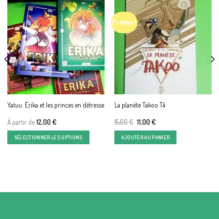
Promo !
Yatuu: Erika et les princes en détresse
La planète Takoo T4
Le
Le
À partir de
12,00
€
15,00
€
11,00
€
prix
prix
initial
actuel
SÉLECTIONNER LES OPTIONS
AJOUTER AU PANIER
était :
est :
15,00 €.
11,00 €.