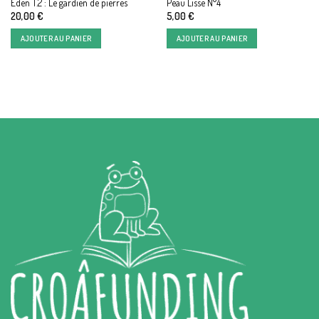
Eden T.2 : Le gardien de pierres
Peau Lisse N°4
20,00
€
5,00
€
AJOUTER AU PANIER
AJOUTER AU PANIER