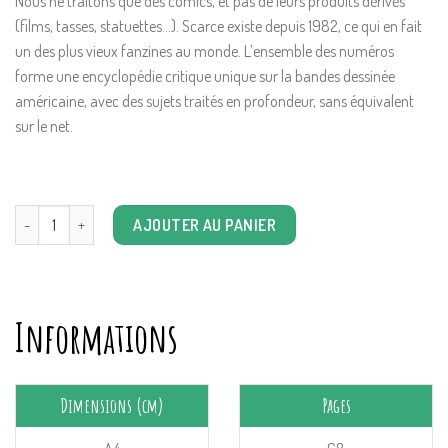
Nous ne traitons que des comics, et pas de leurs produits dérivés
(films, tasses, statuettes…). Scarce existe depuis 1982, ce qui en fait
un des plus vieux fanzines au monde. L’ensemble des numéros
forme une encyclopédie critique unique sur la bandes dessinée
américaine, avec des sujets traités en profondeur, sans équivalent
sur le net.
quantité de Scarce 70 : Les comics indépendants
AJOUTER AU PANIER
Informations
Dimensions (cm)
Pages