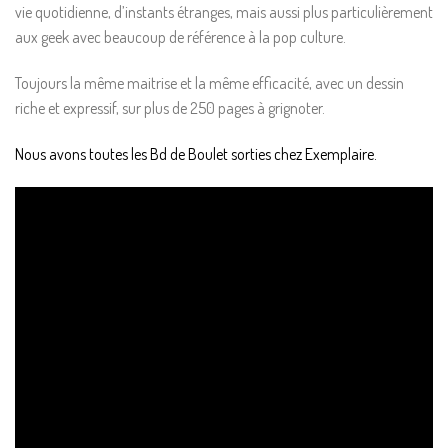
vie quotidienne, d’instants étranges, mais aussi plus particulièrement
aux geek avec beaucoup de référence à la pop culture.
Toujours la même maitrise et la même efficacité, avec un dessin
riche et expressif, sur plus de 250 pages à grignoter.
Nous avons toutes les Bd de Boulet sorties chez Exemplaire.