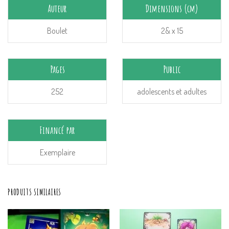
Auteur
Dimensions (cm)
Boulet
2& x 15
Pages
Public
252
adolescents et adultes
Financé par
Exemplaire
PRODUITS SIMILAIRES