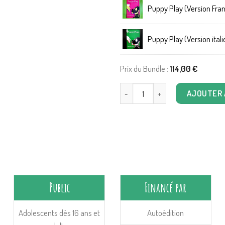
Puppy Play (Version Fra
Puppy Play (Version ital
Prix du Bundle :
114,00
€
quantité de Puppy-Play (en 4 lan
AJOUTER 
Public
Financé par
Adolescents dès 16 ans et
Autoédition