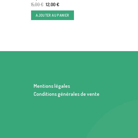
Le
Le
15,00
€
12,00
€
prix
prix
initial
actuel
AJOUTER AU PANIER
était :
est :
15,00 €.
12,00 €.
Mentions légales
Conditions générales de vente