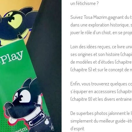
un fétichisme ?
Suivez Tosa Mazrim,gagnant du ti
dans une exploration historique, s
jouer le rôle d’un chiot, en se pr
Loin des idées reçues, ce livre un
ses origines et son histoire (chap
de modèles et d’études (chapitre 
(chapitre 5) et sur le concept de 
Enfin, vous trouverez quelques co
s’équiper en accessoires (chapit
(chapitre 9) et les divers entrai
De superbes photos jalonnent le liv
simplement du meilleur guide-étude
d’esprit.