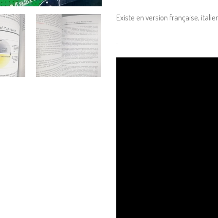
Existe en version française, itali
.