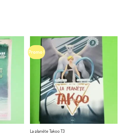
Promo !
La planète Takoo T3