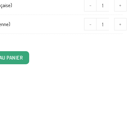
nçaise)
-
+
ienne)
-
+
gues)
AU PANIER