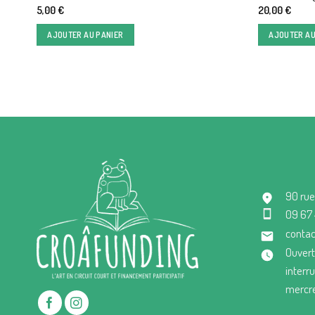
5,00
€
20,00
€
AJOUTER AU PANIER
AJOUTER AU
90 rue
09 67
contac
Ouvert
interr
mercre