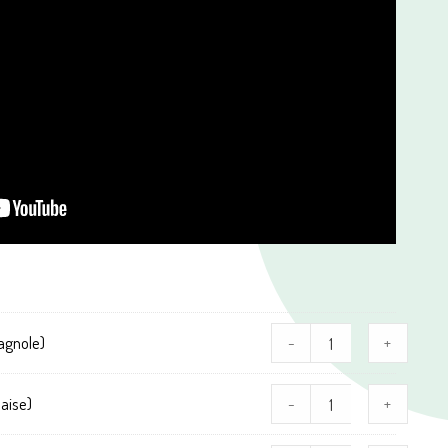
agnole)
-
+
aise)
-
+