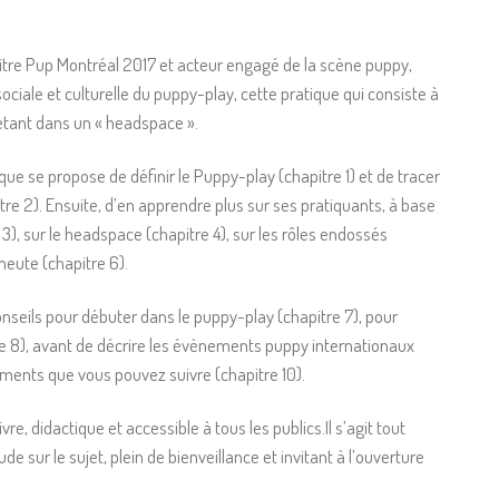
tre Pup Montréal 2017 et acteur engagé de la scène puppy,
ociale et culturelle du puppy-play, cette pratique qui consiste à
ojetant dans un « headspace ».
ique se propose de définir le Puppy-play (chapitre 1) et de tracer
itre 2). Ensuite, d’en apprendre plus sur ses pratiquants, à base
3), sur le headspace (chapitre 4), sur les rôles endossés
meute (chapitre 6).
nseils pour débuter dans le puppy-play (chapitre 7), pour
re 8), avant de décrire les évènements puppy internationaux
nements que vous pouvez suivre (chapitre 10).
re, didactique et accessible à tous les publics.Il s’agit tout
 sur le sujet, plein de bienveillance et invitant à l’ouverture