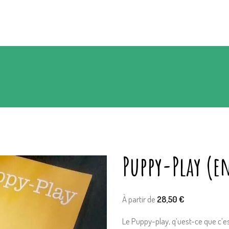
Puppy-Play (e
À partir de
28,50
€
Le Puppy-play, q’uest-ce que c’es