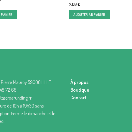
7,00
€
 PANIER
AJOUTER AU PANIER
 Pierre Mauroy 59000 LILLE
À propos
Boutique
 48 72 68
Contact
t@croafunding.fr
ure de 10h à 19h30 sans
uption. Fermé le dimanche et le
di.