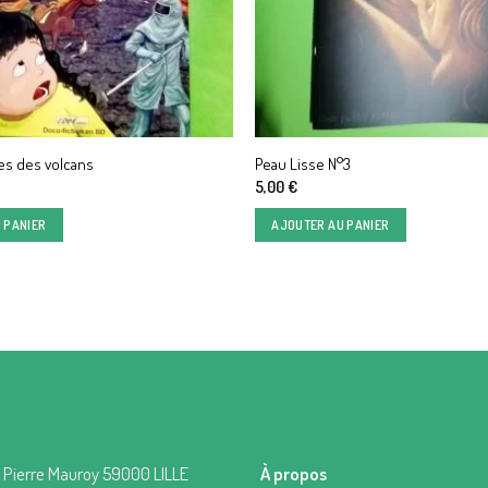
es des volcans
Peau Lisse N°3
5,00
€
 PANIER
AJOUTER AU PANIER
 Pierre Mauroy 59000 LILLE
À propos