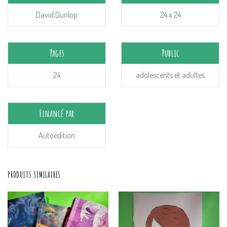
David Dunlop
24 x 24
Pages
Public
24
adolescents et adultes
Financé par
Autoédition
PRODUITS SIMILAIRES