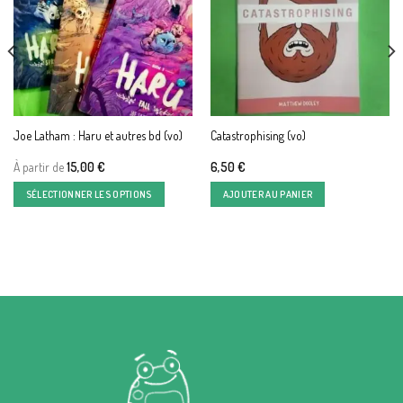
Joe Latham : Haru et autres bd (vo)
Catastrophising (vo)
À partir de
15,00
€
6,50
€
SÉLECTIONNER LES OPTIONS
AJOUTER AU PANIER