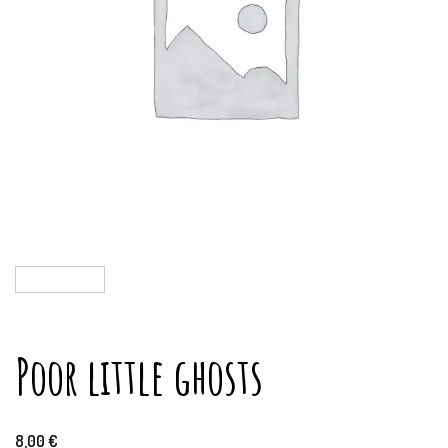
Poor little ghosts
8,00
€