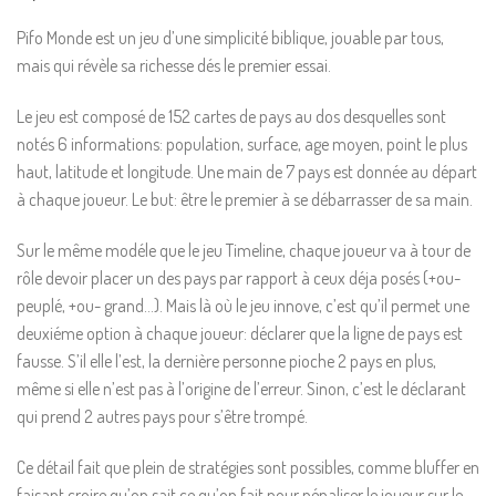
Pifo Monde est un jeu d’une simplicité biblique, jouable par tous,
mais qui révèle sa richesse dés le premier essai.
Le jeu est composé de 152 cartes de pays au dos desquelles sont
notés 6 informations: population, surface, age moyen, point le plus
haut, latitude et longitude. Une main de 7 pays est donnée au départ
à chaque joueur. Le but: être le premier à se débarrasser de sa main.
Sur le même modéle que le jeu Timeline, chaque joueur va à tour de
rôle devoir placer un des pays par rapport à ceux déja posés (+ou-
peuplé, +ou- grand…). Mais là où le jeu innove, c’est qu’il permet une
deuxiéme option à chaque joueur: déclarer que la ligne de pays est
fausse. S’il elle l’est, la dernière personne pioche 2 pays en plus,
même si elle n’est pas à l’origine de l’erreur. Sinon, c’est le déclarant
qui prend 2 autres pays pour s’être trompé.
Ce détail fait que plein de stratégies sont possibles, comme bluffer en
faisant croire qu’on sait ce qu’on fait pour pénaliser le joueur sur le