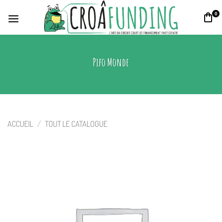
Skip
0
to
content
Pifo Monde
ACCUEIL
/
TOUT LE CATALOGUE