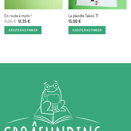
En route à moto !
La planète Takoo T1
Le
Le
13,00
€
12,35
€
15,00
€
prix
prix
initial
actuel
AJOUTER AU PANIER
AJOUTER AU PANIER
était :
est :
13,00 €.
12,35 €.