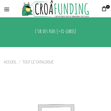
Skip
0
to
content
L’or des fous (+ex-libris)
ACCUEIL
/
TOUT LE CATALOGUE