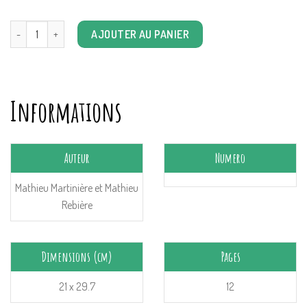
quantité de Les rues de Lyon n°131: L'affaire Noir-Botton
AJOUTER AU PANIER
Informations
Auteur
Numero
Mathieu Martinière et Mathieu
Rebière
Dimensions (cm)
Pages
21 x 29.7
12