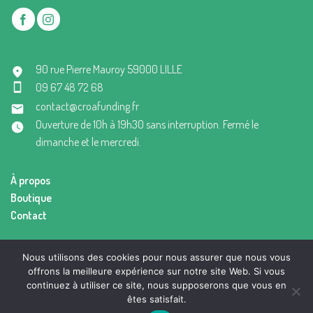
90 rue Pierre Mauroy 59000 LILLE
09 67 48 72 68
contact@croafunding.fr
Ouverture de 10h à 19h30 sans interruption. Fermé le
dimanche et le mercredi.
À propos
Boutique
Contact
Mentions légales
Nous utilisons des cookies pour nous assurer que nous vous
Conditions générales de vente
offrons la meilleure expérience sur notre site Web. Si vous
continuez à utiliser ce site, nous supposerons que vous en
êtes satisfait.