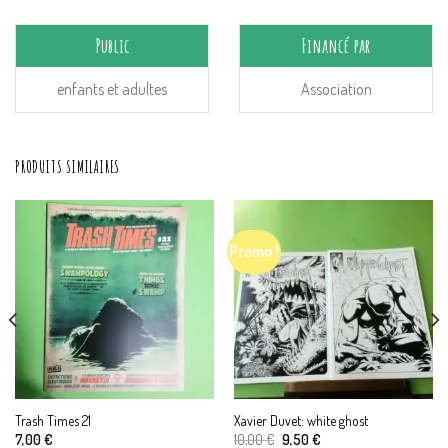
Public
Financé par
enfants et adultes
Association
PRODUITS SIMILAIRES
Promo !
Trash Times 21
Xavier Duvet: white ghost
Le
Le
7,00
€
10,00
€
9,50
€