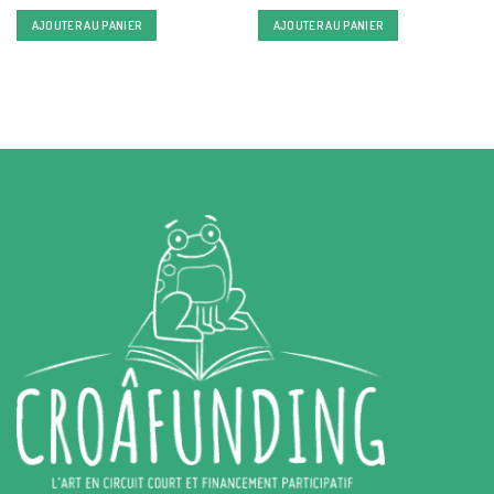
prix
prix
initial
actuel
AJOUTER AU PANIER
AJOUTER AU PANIER
était :
est :
10,00 €.
9,50 €.