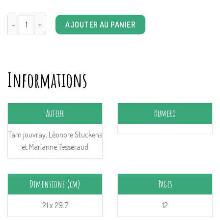
quantité de Les rues de Lyon n°129: Le musée gallo-romain
AJOUTER AU PANIER
Informations
Auteur
Numero
Tam jouvray, Léonore Stuckens
et Marianne Tesseraud
Dimensions (cm)
Pages
21 x 29.7
12