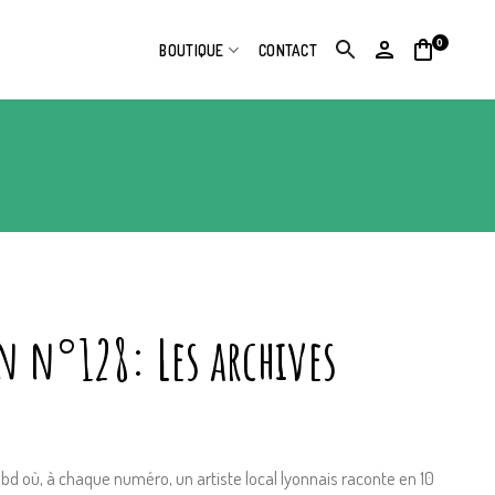
0
BOUTIQUE
CONTACT
on n°128: Les archives
bd où, à chaque numéro, un artiste local lyonnais raconte en 10