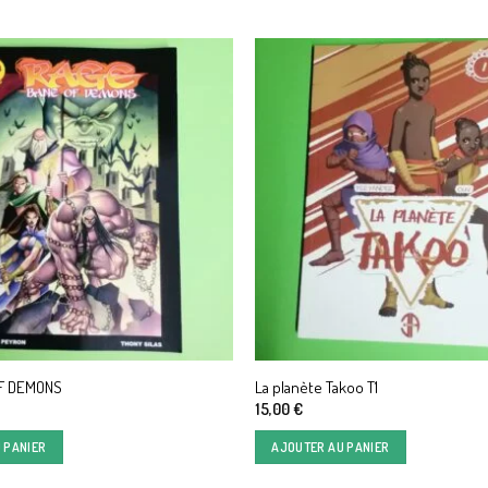
F DEMONS
La planète Takoo T1
15,00
€
 PANIER
AJOUTER AU PANIER