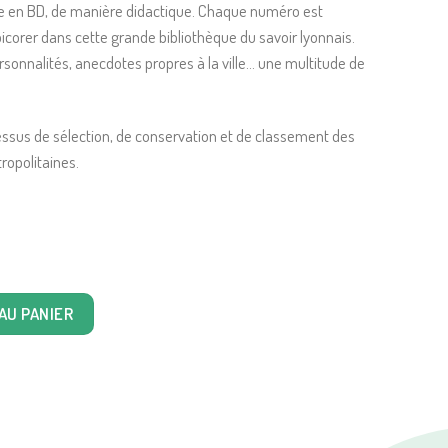
ille en BD, de manière didactique. Chaque numéro est
corer dans cette grande bibliothèque du savoir lyonnais.
rsonnalités, anecdotes propres à la ville… une multitude de
essus de sélection, de conservation et de classement des
ropolitaines.
8: Les archives
AU PANIER