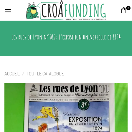
Skip
0
to
content
Les rues de Lyon n°010: L’exposition universelle de 1894
ACCUEIL
/
TOUT LE CATALOGUE