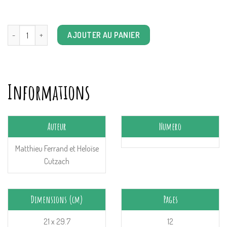
quantité de Les rues de Lyon n°010: L'exposition universelle de 1894
AJOUTER AU PANIER
Informations
Auteur
Numero
Matthieu Ferrand et Heloïse
Cutzach
Dimensions (cm)
Pages
21 x 29.7
12