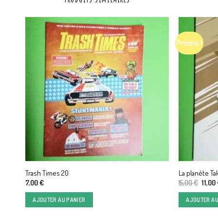
Promo !
Trash Times 20
La planète Ta
Le
7,00
€
15,00
€
11,00
prix
initial
AJOUTER AU PANIER
AJOUTER AU
était :
15,00 