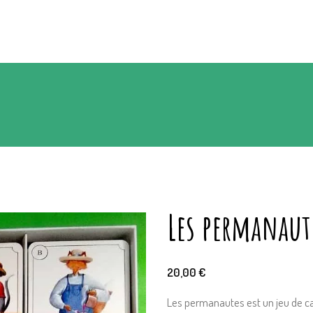
Les permanaut
20,00
€
Les permanautes est un jeu de ca