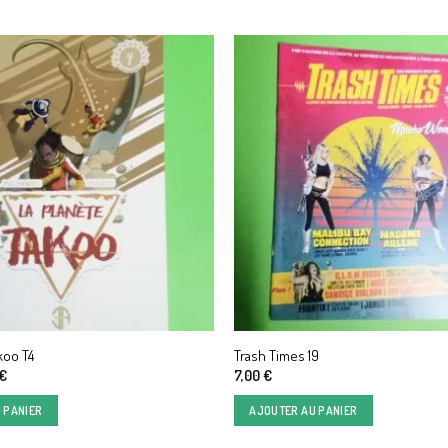
koo T4
Trash Times 19
Le
€
7,00
€
prix
actuel
 PANIER
AJOUTER AU PANIER
est :
€.
11,00 €.