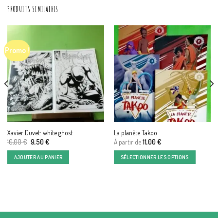
PRODUITS SIMILAIRES
Promo !
Xavier Duvet: white ghost
La planète Takoo
Le
Le
10,00
€
9,50
€
À partir de
11,00
€
prix
prix
initial
actuel
AJOUTER AU PANIER
SÉLECTIONNER LES OPTIONS
était :
est :
10,00 €.
9,50 €.