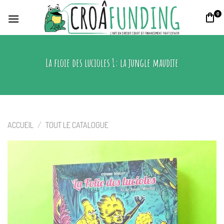
Skip
0
to
content
La floie des lucioles 1: la jungle maudite
ACCUEIL
/
TOUT LE CATALOGUE