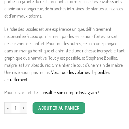
partie intégrante du récit, prenant la forme d’insectes envahissants,
d’animaux dangereux, de branches intrusives. de plantes suintantes
et d’animaux totems.
La folie des lucioles est une expérience unique, définitivement
déconseillée à ceux qui n’aiment pas les sensations fortes ou sortir
de leur zone de confort. Pour tous les autres, ce sera une plongée
dans un manga horrifique et animiste d’une richesse incroyable, tant
graphique que narrative. Tout y est possible, et Stéphane Bouillet,
malgré les tumultes du récit, maintient le tout d’une main de maître.
Une révélation, pas moins.
Voici tous les volumes disponibles
actuellement.
Pour suivre l’artiste,
consultez son compte Instagram !
quantité de La floie des lucioles 1: la jungle maudite
AJOUTER AU PANIER