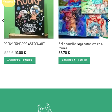
Promo !
Belle couette: saga complète en 4
ROCKY PRINCESS ASTRONAUT
tomes
Le
Le
15,00
€
10,00
€
52,75
€
prix
prix
initial
actuel
AJOUTER AU PANIER
AJOUTER AU PANIER
était :
est :
15,00 €.
10,00 €.