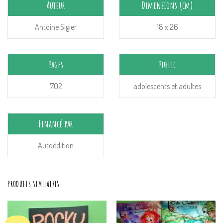
Auteur
Dimensions (cm)
Antoine Sigier
18 x 26
Pages
Public
702
adolescents et adultes
Financé par
Autoédition
PRODUITS SIMILAIRES