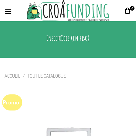
Skip
0
to
content
Insectoïdes (en riso)
ACCUEIL
/
TOUT LE CATALOGUE
Promo !