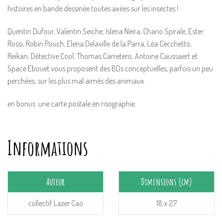
22,00 €.
20,90 €.
histoires en bande dessinée toutes axées sur les insectes !
Quentin Dufour, Valentin Seiche, Islena Neira, Chario Spirale, Ester
Rossi, Robin Pouch, Elena Delaville de la Parra, Léa Cecchetto,
Reikan, Détective Cool, Thomas Carretero, Antoine Caussaert et
Space Ebouet vous proposent des BDs conceptuelles, parfois un peu
perchées, sur les plus mal aimés des animaux.
en bonus: une carte postale en risographie.
Informations
Auteur
Dimensions (cm)
collectif Lazer Cao
18 x 27