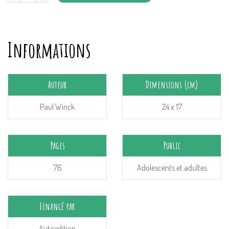
Informations
Auteur
Dimensions (cm)
Paul Winck
24 x 17
Pages
Public
76
Adolescents et adultes
Financé par
Autoedition