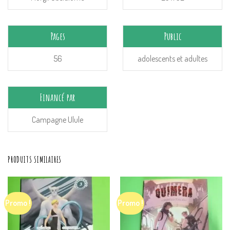
Pages
Public
56
adolescents et adultes
Financé par
Campagne Ulule
PRODUITS SIMILAIRES
Promo !
Promo !