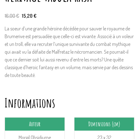
Le
Le
16,00
€
15,20
€
prix
prix
initial
actuel
La soeur d’une grande héroïne décédée pour sauver le royaume de
était :
est :
16,00 €.
15,20 €.
Brumerive est persuadée que celle-ci est vivante. Associé à un voleur
et un troll, elle va recruter l’unique survivante du combat mythique
qui avait vu la défaite de Malfretaz le nécromancien. Se pourrait-il
que ce dernier soit lui aussi revenu d’entre les morts? Une quête
classique d’heroic fantasy en un volume, mais servie par des dessins
de toute beauté.
Informations
Auteur
Dimensions (cm)
Morgil Obsidiurne
23 x 32