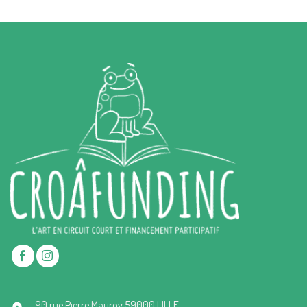
90 rue Pierre Mauroy 59000 LILLE