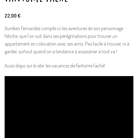
22,00
€
Aurélien Fernandez compile ici les aventures de son personnage
fétiche, que l’on suit dans ses pérégrinations pour trouver un
appartement en colocation avec ses amis. Pas facile à trouver, ni à
garder, surtout quand on a tendance à assassiner à tout va !
Aussi dispo sur le site: les vacances de Fantome faché!