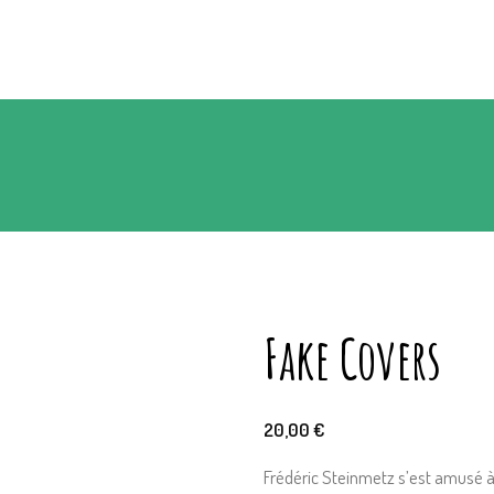
Fake Covers
20,00
€
Frédéric Steinmetz s’est amusé à