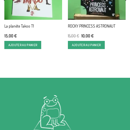
La planète Takoo T1
ROCKY PRINCESS ASTRONAUT
Le
Le
15,00
€
15,00
€
10,00
€
prix
prix
initial
actuel
AJOUTER AU PANIER
AJOUTER AU PANIER
était :
est :
15,00 €.
10,00 €.