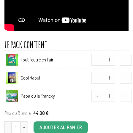
Tout feutre en l'air
-
+
Cool Raoul
-
+
Papa ou le Francky
-
+
Prix du Bundle :
44,00
€
quantité de Camille Blandin
AJOUTER AU PANIER