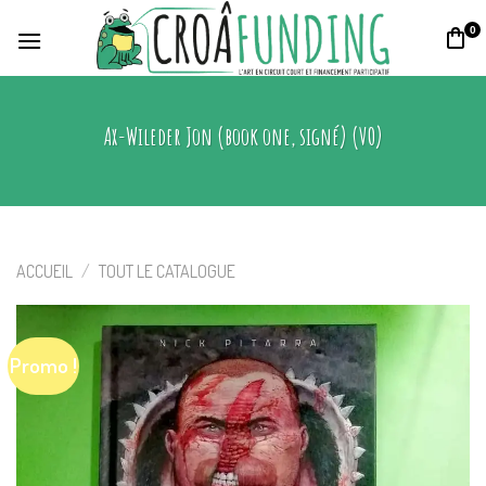
Skip
0
to
content
Ax-Wileder Jon (book one, signé) (VO)
ACCUEIL
/
TOUT LE CATALOGUE
Promo !