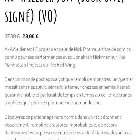
signé) (VO)
Le
Le
37,00
€
29,00
€
prix
prix
initial
actuel
Ax-Wielder est LE projet de coeur de Nick Pitarra, artiste de comics
était :
est :
37,00 €.
29,00 €.
connu pour ses performances avec Jonathan Hickman sur The
Manhattan Projects ou The Red Wing.
Dans un monde post apocalyptique rempli de monstres, un guerrier
massif sans nez survit, sèmant la terreur chez ses ennemis: il serait
quasi-invincible et parlerait de temps en temps au collier de crânes
trophées qu’il porte en permanence autour du cou.
Découvrez ce personnage hors norme dans un récit étonnant
visuellement, rempli de créatures improbables et de décors
dantesques ! Vous penserez entre autres à Geof Darrow devant ces