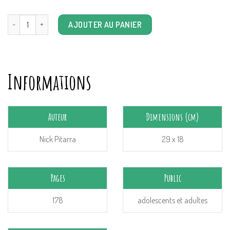
quantité de Ax-Wileder Jon (book one, signé) (VO)
AJOUTER AU PANIER
Informations
Auteur
Dimensions (cm)
Nick Pitarra
29 x 18
Pages
Public
178
adolescents et adultes