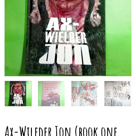
Ax-Wileder Jon (book one,