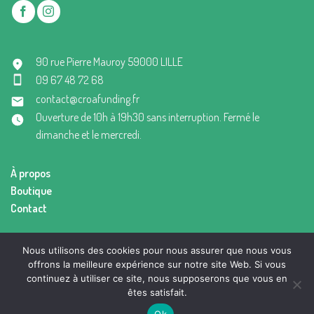
90 rue Pierre Mauroy 59000 LILLE
09 67 48 72 68
contact@croafunding.fr
Ouverture de 10h à 19h30 sans interruption. Fermé le
dimanche et le mercredi.
À propos
Boutique
Contact
Mentions légales
Nous utilisons des cookies pour nous assurer que nous vous
Conditions générales de vente
offrons la meilleure expérience sur notre site Web. Si vous
continuez à utiliser ce site, nous supposerons que vous en
êtes satisfait.