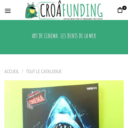
Skip
0
to
content
ART DE CINEMA: LES DENTS DE LA MER
ACCUEIL
/
TOUT LE CATALOGUE